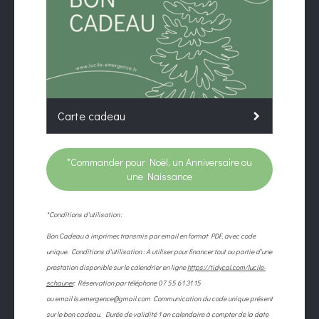
Carte cadeau
*Commander pour Noël, un Anniversaire ou
une Naissance
*Conditions d'utilisation :
Bon Cadeau à imprimer, transmis par email en format PDF, avec code
unique.
Conditions d'utilisation : A utiliser pour financer tout ou partie d'une
prestation disponible sur le calendrier en ligne
https://tidycal.com/lucile-
schauner
.
Réservation par téléphone 07 55 61 31 15
ou email ls.emergence@gmail.com
Communication du code unique présent
sur le bon cadeau.
Durée de validité 1 an calendaire à compter de la date