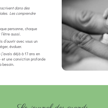
’inscrivent dans des
liales. Les comprendre
aque personne, chaque
l’être aussi.
is d’ouvrir avec vous un
léger, évoluer.
e j’avais déjà à 17 ans en
 et une conviction profonde
 a besoin.
Le journal des grands