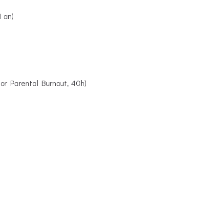
1 an)
 for Parental Burnout, 40h)