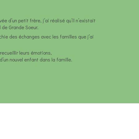
d’un petit frère, j’ai réalisé qu’il n’existait
al de Grande Soeur.
chie des échanges avec les familles que j’ai
ecueillir leurs émotions,
 d’un nouvel enfant dans la famille.