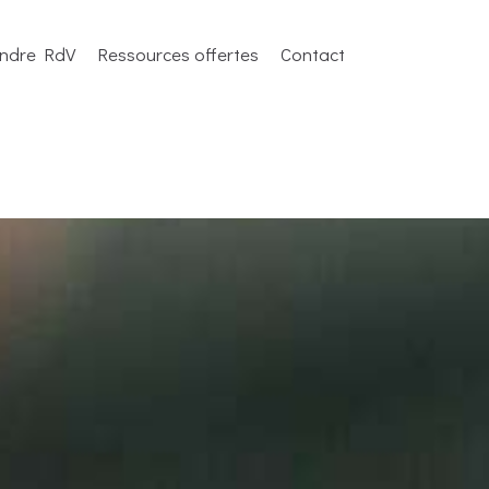
endre RdV
Ressources offertes
Contact