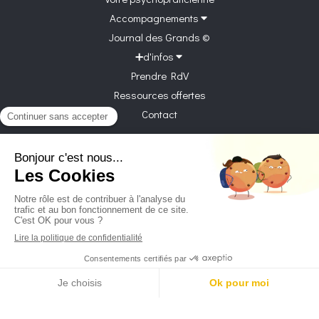
Accompagnements
Journal des Grands ©
➕d'infos
Prendre RdV
Ressources offertes
Contact
Vienne, Pont-Évêque, Chasse-sur-Rhône, Communay,
Givors, Ternay, Grigny, Saint-Symphorien-d'Ozon, Saint-
Maurice-l'Exil, Vernaison, Charly, Feyzin, Corbas, Lyon
Plan du site
Mentions légales
CGV
Création et référencement du site par Simplébo
Site partenaire de
Cabinetgerbault